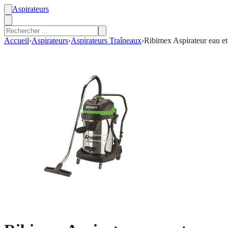
Aspirateurs
Accueil
›
Aspirateurs
›
Aspirateurs Traîneaux
›
Ribimex Aspirateur eau et