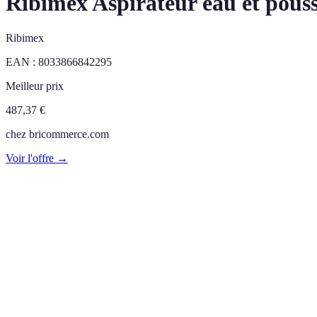
Ribimex Aspirateur eau et pouss
Ribimex
EAN :
8033866842295
Meilleur prix
487,37
€
chez
bricommerce.com
Voir l'offre →